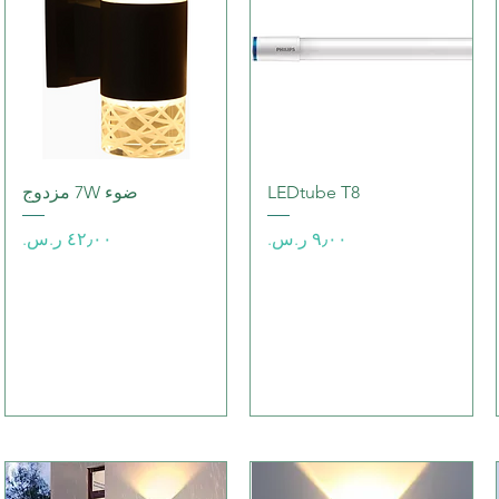
العرض السريع
العرض السريع
LEDtube T8
ضوء 7W مزدوج
السعر
السعر