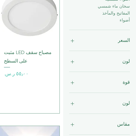
سخان ماء شمسي
المفاتيح والمآخذ
أضواء
السعر
العرض السريع
مصباح سقف LED مثبت
على السطح
لون
السعر
قوة
10 واط
10 واط / م
لون
10.5 واط
100 واط
3000 ك
12 واط
4000 ك
مقاس
120 واط
6500 ك