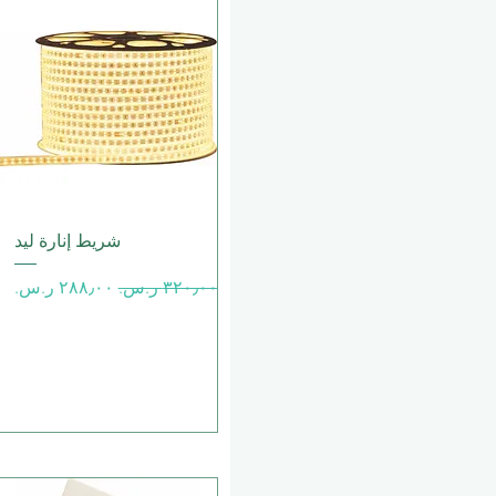
العرض السريع
شريط إنارة ليد
سعر عادي
سعر البيع