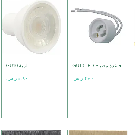
العرض السريع
العرض السريع
قاعدة مصباح GU10 LED
لمبة GU10
السعر
السعر