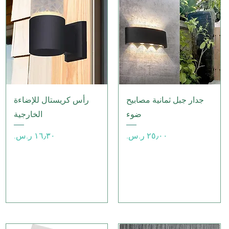
العرض السريع
العرض السريع
جدار جبل ثمانية مصابيح
رأس كريستال للإضاءة
ضوء
الخارجية
السعر
السعر