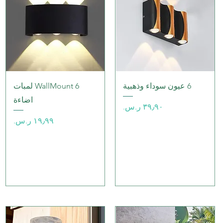
العرض السريع
العرض السريع
6 عيون سوداء وذهبية
WallMount 6 لمبات
اضاءة
السعر
السعر