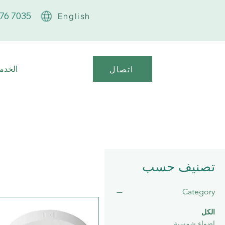
76 7035
English
الخدما
اتصال
تصنيف حسب
Category
الكل
اضواء شمسية