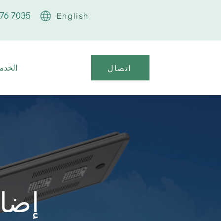
76 7035
English
الخدما
اتصال
إضاء