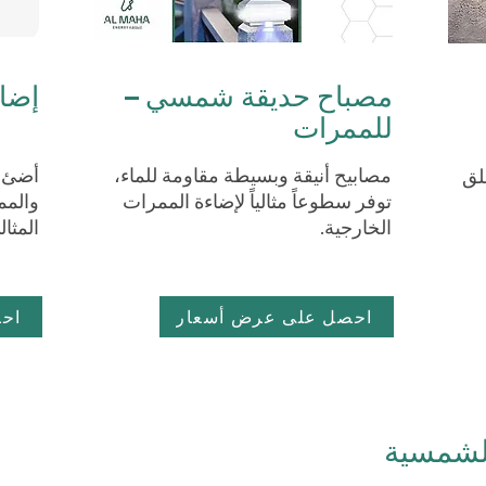
مصباح حديقة شمسي –
إضاءة 
للممرات
مصابيح أنيقة وبسيطة مقاومة للماء،
أضئ ح
لق
توفر سطوعاً مثالياً لإضاءة الممرات
والمم
الخارجية.
المثا
احصل على عرض أسعار
اح
الشمسية