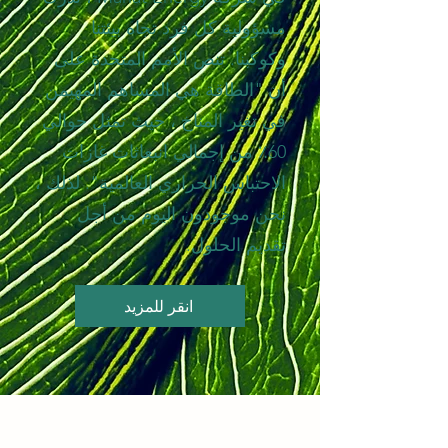
مسؤولية كل فرد تجاه بيئتنا
وكوكبنا. تنص الأمم المتحدة على
أن "الطاقة هي المساهم المهيمن
في تغير المناخ ، حيث تمثل حوالي
60٪ من إجمالي انبعاثات غازات
الاحتباس الحراري العالمية". لذلك ،
نحن موجودون اليوم من أجل
تقديم الحلول.
انقر للمزيد