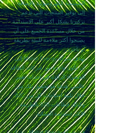
الشمسية الكهروضوئية بالإضافة
إلى توفير المنتجات التي تدعم
تركيزنا بشكل أكبر على الاستدامة
من خلال مساعدة الجميع على أن
يصبحوا أكثر ملاءمة للبيئة بطريقة
أو بأخرى.
تهدف شركة Mahat Energy إلى
أن تكون واحدة من شركات الطاقة
الخضراء الرائدة في إحداث تغيير
عالمي. هدفنا هو تحقيق ذلك من
خلال تلبية احتياجات كل من B2C
وكذلك قطاعات B2B بالطريقة
الأكثر استدامة الممكنة.
في شركة Mahat Energy ، ندرك