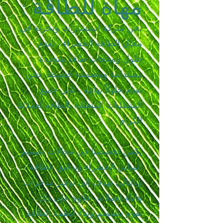
مهاة للطاقة :
نحن شركة استشارات وتجزئة في
مجال الطاقة الخضراء ، نقدم
حلول ومنتجات طاقة متجددة
مستدامة ومصممة خصيصًا. نحن
نقدم حلولاً نهائية ، تلبي جميع
المتطلبات المتعلقة بالطاقة لعملائنا
الكرام.
يكمن تخصصنا في مجالات تصميم
المباني الخضراء وتدقيق الطاقة ،
وبالتالي نهدف إلى توفير مدخرات
هائلة لعملائنا. علاوة على ذلك ،
نقوم بتصميم وبناء أنظمة الطاقة