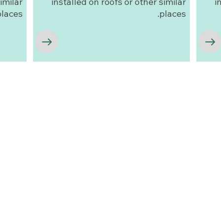
imilar
installed on roofs or other similar
i
laces.
places.