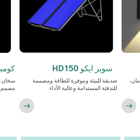
سوبر ايكو HD150
كومباك  HDI
مان،
صديقة للبيئة وموفرة للطاقة ومصممة
سخان مي
للتدفئة المستدامة وعالية الأداء
مصمم لت