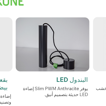
البندول LED
بيض
 خشب
يوفر Slim PWM Anthracite إضاءة
LED حديثة بتصميم أنيق.
إضاءة 
وتصنيف