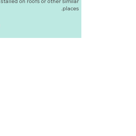
nstalled on roofs or other similar
places.